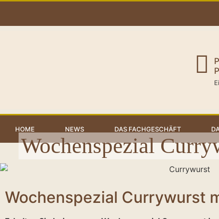
P
P
E
HOME
NEWS
DAS FACHGESCHÄFT
DA
Wochenspezial Curry
Wochenspezial Currywurst m