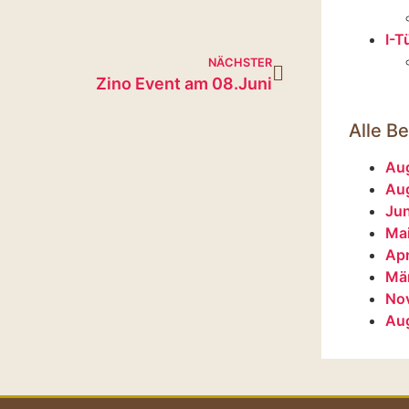
I-T
NÄCHSTER
Zino Event am 08.Juni
Alle Be
Au
Au
Ju
Ma
Apr
Mä
No
Au